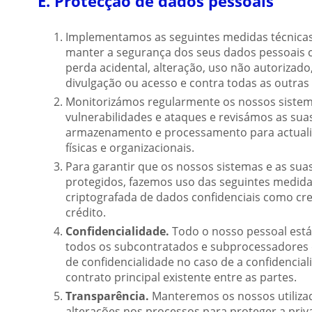
E. Protecção de dados pessoais
Implementamos as seguintes medidas técnicas, 
manter a segurança dos seus dados pessoais co
perda acidental, alteração, uso não autorizado
divulgação ou acesso e contra todas as outras
Monitorizámos regularmente os nossos sistem
vulnerabilidades e ataques e revisámos as sua
armazenamento e processamento para actualiz
físicas e organizacionais.
Para garantir que os nossos sistemas e as su
protegidos, fazemos uso das seguintes medi
criptografada de dados confidenciais como cre
crédito.
Confidencialidade.
Todo o nosso pessoal está s
todos os subcontratados e subprocessadores 
de confidencialidade no caso de a confidencial
contrato principal existente entre as partes.
Transparência.
Manteremos os nossos utiliza
alterações nos processos para proteger a priv