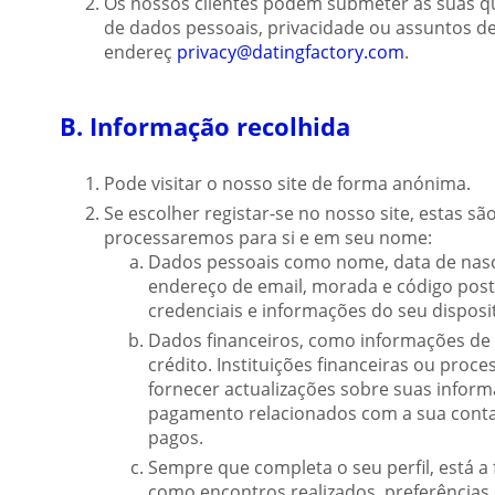
Os nossos clientes podem submeter as suas q
de dados pessoais, privacidade ou assuntos d
endereç
privacy@datingfactory.com
.
B. Informação recolhida
Pode visitar o nosso site de forma anónima.
Se escolher registar-se no nosso site, estas s
processaremos para si e em seu nome:
Dados pessoais como nome, data de nas
endereço de email, morada e código posta
credenciais e informações do seu disposi
Dados financeiros, como informações de 
crédito. Instituições financeiras ou pr
fornecer actualizações sobre suas info
pagamento relacionados com a sua conta 
pagos.
Sempre que completa o seu perfil, está a
como encontros realizados, preferências d